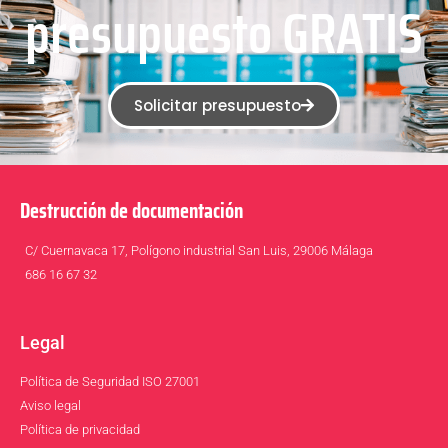
presupuesto GRATIS
Solicitar presupuesto
Destrucción de documentación
C/ Cuernavaca 17, Polígono industrial San Luis, 29006 Málaga
686 16 67 32
Legal
Política de Seguridad ISO 27001
Aviso legal
Política de privacidad